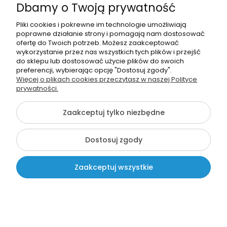
Dbamy o Twoją prywatność
Pliki cookies i pokrewne im technologie umożliwiają
poprawne działanie strony i pomagają nam dostosować
ofertę do Twoich potrzeb. Możesz zaakceptować
wykorzystanie przez nas wszystkich tych plików i przejść
do sklepu lub dostosować użycie plików do swoich
preferencji, wybierając opcję "Dostosuj zgody".
Więcej o plikach cookies przeczytasz w naszej Polityce
EDUIDEA
prywatności.
Dyplom: Wzorowego Przedszkolaka (Dzieci 3)
Zaakceptuj tylko niezbędne
2,49 zł
Dodaj do koszyka
Dostosuj zgody
Zaakceptuj wszystkie
Kontakt
Szukaj
Moje konto
Koszyk