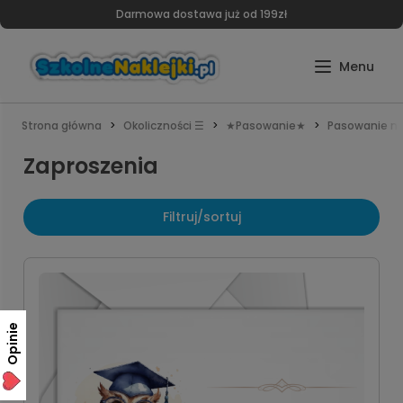
Darmowa dostawa już od 199zł
Strona główna
Okoliczności ☰
★Pasowanie★
Pasowanie na
Zaproszenia
Filtruj/sortuj
Opinie