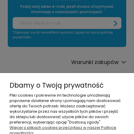
Podaj swój adres e-mail, jeżeli chcesz otrzymywać
informacje o nowościach i promocjach.
*Zapisując się do newslettera wyrażasz zgodę na naszą politykę
prywatności
Warunki zakupów
Informacje o sklepie
Dbamy o Twoją prywatność
Moje konto
Pliki cookies i pokrewne im technologie umożliwiają
poprawne działanie strony i pomagają nam dostosować
Pomoc
ofertę do Twoich potrzeb. Możesz zaakceptować
wykorzystanie przez nas wszystkich tych plików i przejść
do sklepu lub dostosować użycie plików do swoich
preferencji, wybierając opcję "Dostosuj zgody".
Więcej o plikach cookies przeczytasz w naszej Polityce
prywatności.