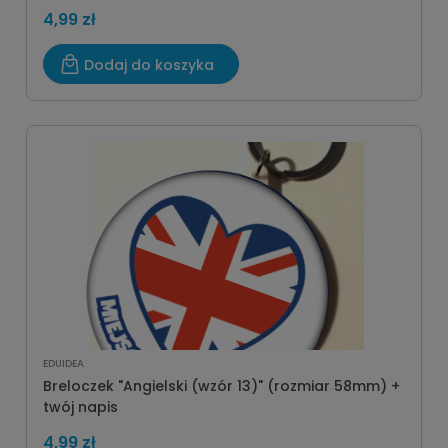
4,99 zł
Dodaj do koszyka
EDUIDEA
Breloczek "Angielski (wzór 13)" (rozmiar 58mm) +
twój napis
4,99 zł