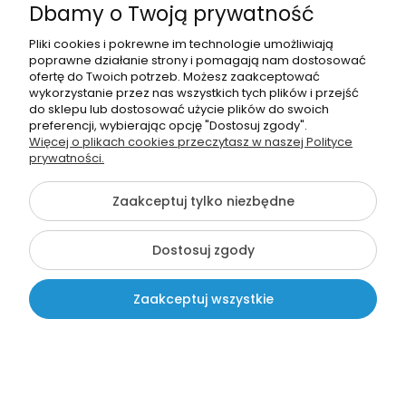
Dbamy o Twoją prywatność
Pliki cookies i pokrewne im technologie umożliwiają
poprawne działanie strony i pomagają nam dostosować
ofertę do Twoich potrzeb. Możesz zaakceptować
EDUIDEA
wykorzystanie przez nas wszystkich tych plików i przejść
Breloczek "BUZIA" (wzór 25) (rozmiar 58mm) +
do sklepu lub dostosować użycie plików do swoich
twój napis
preferencji, wybierając opcję "Dostosuj zgody".
Więcej o plikach cookies przeczytasz w naszej Polityce
4,99 zł
prywatności.
Dodaj do koszyka
Zaakceptuj tylko niezbędne
Dostosuj zgody
Zaakceptuj wszystkie
Kontakt
Szukaj
Moje konto
Koszyk