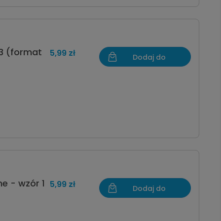
3 (format
5,99 zł
Dodaj do
koszyka
e - wzór 1
5,99 zł
Dodaj do
koszyka