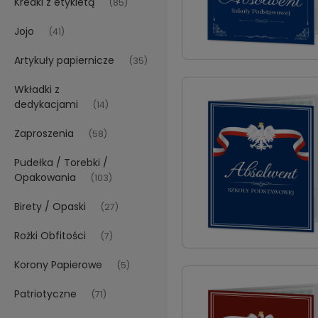
Kredki z etykietą
(85)
Jojo
(41)
Artykuły papiernicze
(35)
Wkładki z
dedykacjami
(14)
Zaproszenia
(58)
Pudełka / Torebki /
Opakowania
(103)
Birety / Opaski
(27)
Rożki Obfitości
(7)
Korony Papierowe
(5)
Patriotyczne
(71)