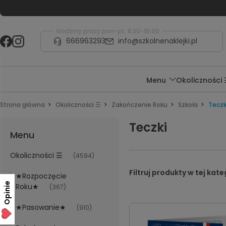
Godziny pracy pon-pt: 8:30-16:00
666963293
info@szkolnenaklejki.pl
Menu
Okoliczności
Strona główna
Okoliczności ☰
Zakończenie Roku
Szkoła
Teczk
Teczki
Menu
Okoliczności ☰
(4594)
★Rozpoczęcie
Opinie
Roku★
(367)
★Pasowanie★
(910)