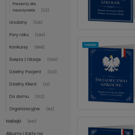
Prezenty dla
nauczyciela
(22)
Urodziny
(126)
Pory roku
(284)
nowość
Konkursy
(888)
Święta | Okazje
(1106)
Dzielny Pacjent
(102)
Dzielny Klient
(12)
Do domu
(102)
Organizacyjne
(84)
Naklejki
(841)
Albumy i Karty na