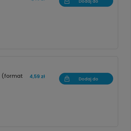
Dodaj do
koszyka
1 (format
4,59 zł
Dodaj do
koszyka