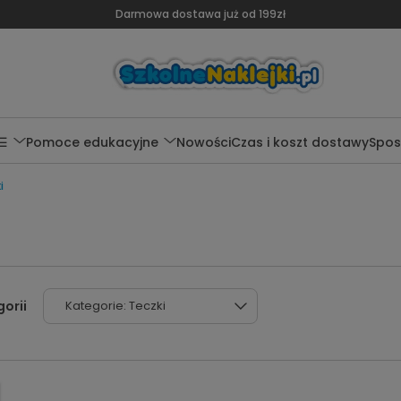
Darmowa dostawa już od 199zł
 ☰
Pomoce edukacyjne
Nowości
Czas i koszt dostawy
Spos
i
Kategorie: Teczki