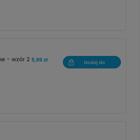
e - wzór 2
5,99 zł
Dodaj do
koszyka