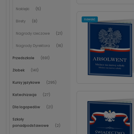
Naklejki
(5)
nowość
Birety
(8)
Nagrody rzeczowe
(21)
Nagrody Dyrektora
(16)
Przedszkole
(691)
Żłobek
(141)
Kursy językowe
(295)
Katechizacja
(27)
Dla logopedów
(21)
Szkoły
ponadpodstawowe
(2)