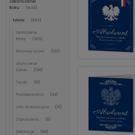
Zakończenie
Roku
(1634)
Szkoła
(654)
Ukończenie
Klasy
(303)
Wzorowy Uczeń
(130)
Ukończenie
Szkoły
(136)
Teczki
(19)
Podziękowania
(33)
Listy Gratulacyjne
(10)
Zaproszenia
(6)
Dekoracje
(59)