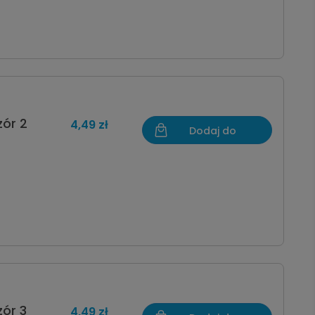
zór 2
4,49 zł
Dodaj do
koszyka
ór 3
4,49 zł