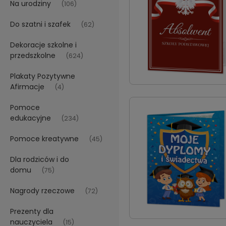
Na urodziny
(106)
Do szatni i szafek
(62)
Dekoracje szkolne i
przedszkolne
(624)
Plakaty Pozytywne
Afirmacje
(4)
Pomoce
edukacyjne
(234)
Pomoce kreatywne
(45)
Dla rodziców i do
domu
(75)
Nagrody rzeczowe
(72)
Prezenty dla
nauczyciela
(15)