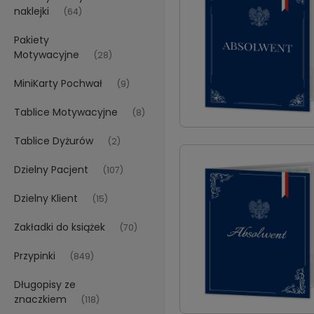
naklejki
(64)
Pakiety
Motywacyjne
(28)
MiniKarty Pochwał
(9)
Tablice Motywacyjne
(8)
Tablice Dyżurów
(2)
Dzielny Pacjent
(107)
Dzielny Klient
(15)
Zakładki do książek
(70)
Przypinki
(849)
Długopisy ze
znaczkiem
(118)