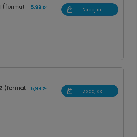
1 (format
5,99 zł
Dodaj do
koszyka
2 (format
5,99 zł
Dodaj do
koszyka