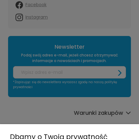
Facebook
Instagram
Newsletter
Podaj swój adres e-mail, jeżeli chcesz otrzymywać
informacje o nowościach i promocjach.
*Zapisując się do newslettera wyrażasz zgodę na naszą politykę
prywatności
Warunki zakupów
Informacje o sklepie
Dbamy o Twoją prywatność